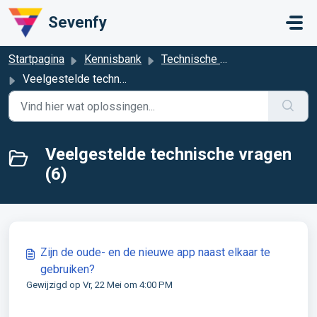
Doorgaan naar hoofdinhoud
Sevenfy
Startpagina
Kennisbank
Technische ondersteuning & feedback
Veelgestelde technische vragen
Veelgestelde technische vragen
(6)
Zijn de oude- en de nieuwe app naast elkaar te
gebruiken?
Gewijzigd op Vr, 22 Mei om 4:00 PM